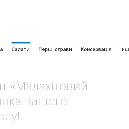
ка
Салати
Перші страви
Консервація
Ін
т «Малахітовий
инка вашого
олу!