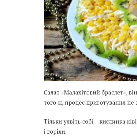
Салат «Малахітовий браслет», ві
того ж, процес приготування не 
Тільки уявіть собі – кислинка ків
і горіхи.