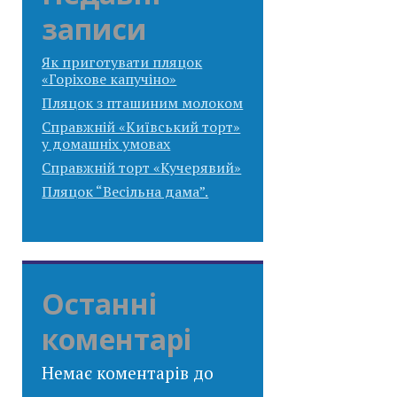
записи
Як приготувати пляцок
«Горіхове капучіно»
Пляцок з пташиним молоком
Справжній «Київський торт»
у домашніх умовах
Справжній торт «Кучерявий»
Пляцок “Весільна дама”.
Останні
коментарі
Немає коментарів до